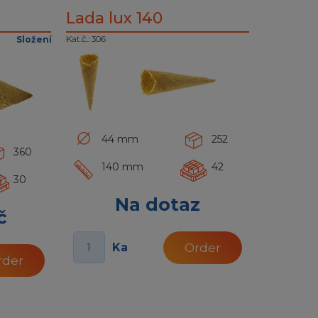
Lada lux 140
Kat.č.: 306
Složení
44 mm
252
360
140 mm
42
30
Na dotaz
č
č
Ka
Order
rder