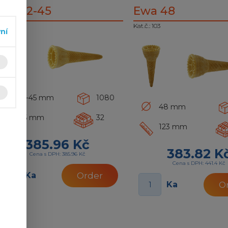
wa 42-45
Ewa 48
Kat.č.: 103
vní
42-45 mm
1080
48 mm
115 mm
32
123 mm
385.96 Kč
383.82 K
Cena s DPH: 385.96 Kč
Cena s DPH: 441.4 Kč
Ka
Order
Ka
O