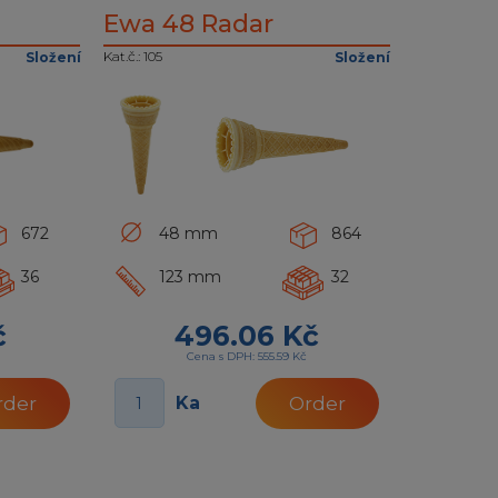
Ewa 48 Radar
Kat.č.: 105
Složení
Složení
672
48 mm
864
36
123 mm
32
č
496.06 Kč
Cena s DPH: 555.59 Kč
Ka
rder
Order