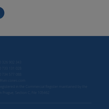
0 326 902 343
0 733 131 028
0 734 577 088
@tvin-cones.com
egistered in the Commercial Register maintained by the
n Prague, Section C, File 105462