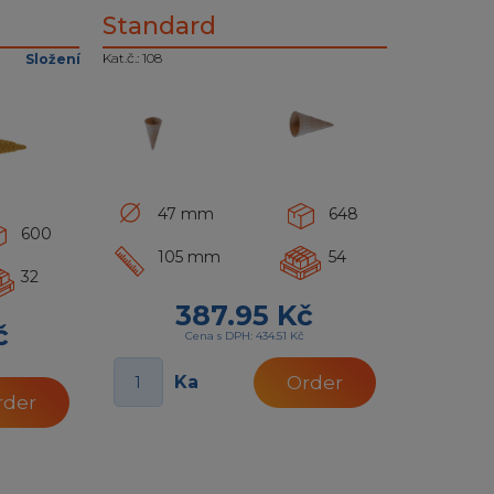
Standard
Kat.č.: 108
Složení
47 mm
648
600
105 mm
54
32
387.95 Kč
č
Cena s DPH: 434.51 Kč
Ka
Order
rder