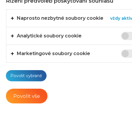
Řízení předvoleb poskytování souhlasu
E
Decorative accessories
Naprosto nezbytné soubory cookie
vždy akti
to cups
Gluten-free cones
Analytické soubory cookie
Cones with hygienic
Marketingové soubory cookie
sleeve
Tubes and accessories
Povolit vybrané
to cups
Rounded cones karo +
Povolit vše
black
Cones with chocolate
edge