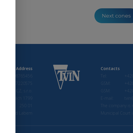
Next cones
Address
Contacts
CRN: 98765456
Tel:
+42
VAT: CZ27220575
GSM:
+42
Tvin CZ, s.r.o.
GSM:
+42
Na Skalkách 1799
E-mail:
tvin
250 01
The company is r
andýs nad Labem
Municipal Court i