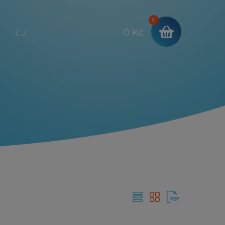
0
0 Kč
CZ