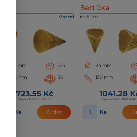
erta
Bertička
.č.: 313
Kat.č.: 200
Složení
90 mm
225
84 mm
155 mm
30
130 mm
723.55 Kč
1041.28 K
Cena s DPH: 810.38 Kč
Cena s DPH: 1166.24 K
Ka
Ka
Order
O