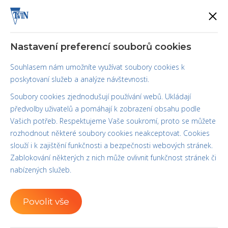
0
0 Kč
Nastavení preferencí souborů cookies
Souhlasem nám umožníte využívat soubory cookies k
poskytovaní služeb a analýze návštevnosti.
Contact
Soubory cookies zjednodušují používání webů. Ukládají
předvolby uživatelů a pomáhají k zobrazení obsahu podle
Vašich potřeb. Respektujeme Vaše soukromí, proto se můžete
rozhodnout některé soubory cookies neakceptovat. Cookies
slouží i k zajištění funkčnosti a bezpečnosti webových stránek.
Zablokování některých z nich může ovlivnit funkčnost stránek či
nabízených služeb.
Write us
Povolit vše
Name *