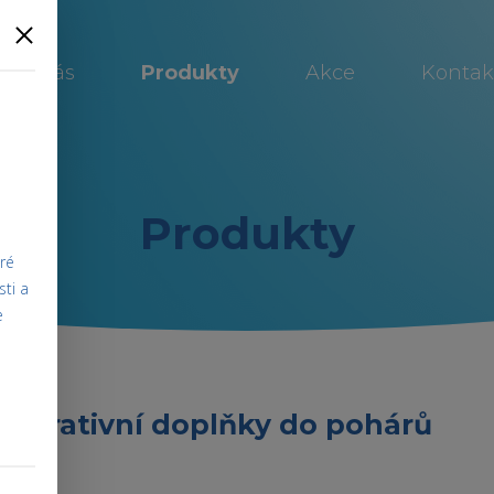
O nás
Produkty
Akce
Kontak
Produkty
ré
sti a
e
ekorativní doplňky do pohárů