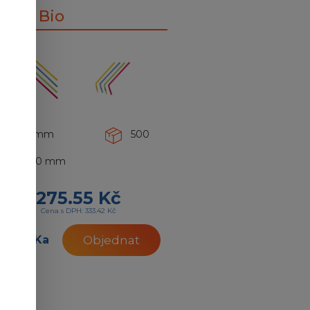
rčko Bio
.č.: 606
8 mm
500
240 mm
275.55 Kč
Cena s DPH: 333.42 Kč
Ka
Objednat