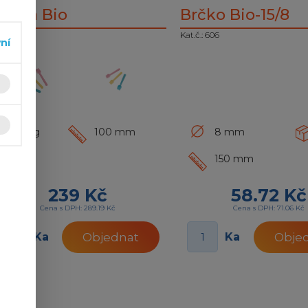
žička Bio
Brčko Bio-15/8
.č.: 607
Kat.č.: 606
vní
1kg
100 mm
8 mm
150 mm
239 Kč
58.72 Kč
Cena s DPH: 289.19 Kč
Cena s DPH: 71.06 Kč
Ka
Ka
Objednat
Obje