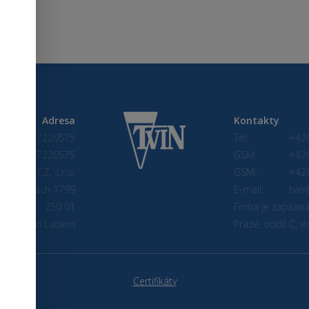
Adresa
Kontakty
IČ: 27220575
Tel:
+42
DIČ: CZ27220575
GSM:
+42
Tvin CZ, s.r.o.
GSM:
+42
Na Skalkách 1799
E-mail:
tvin
250 01
Firma je zapsan
andýs nad Labem
Praze, oddíl C, 
Certifikáty