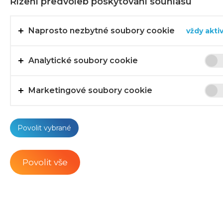
Řízení předvoleb poskytování souhlasu
L
Průmyslová výroba
Kat
Naprosto nezbytné soubory cookie
vždy akti
Dekorativní doplňky do
pohárů
Analytické soubory cookie
Bezlepkové kornouty
Marketingové soubory cookie
Kornouty s hygienickým
návlekem
Povolit vybrané
Trubičky a doplňky do
pohárů
Povolit vše
Kroužené kornouty karo
+ černé
Kornouty s