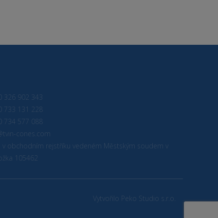
0 326 902 343
0 733 131 228
0 734 577 088
@tvin-cones.com
á v obchodním rejstříku vedeném Městským soudem v
vložka 105462
Vytvořilo Peko Studio s.r.o.