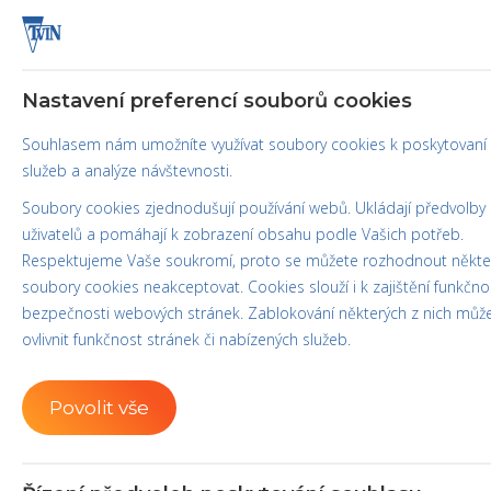
Úvod
Nastavení preferencí souborů cookies
Souhlasem nám umožníte využívat soubory cookies k poskytovaní
služeb a analýze návštevnosti.
Soubory cookies zjednodušují používání webů. Ukládají předvolby
uživatelů a pomáhají k zobrazení obsahu podle Vašich potřeb.
Respektujeme Vaše soukromí, proto se můžete rozhodnout někte
soubory cookies neakceptovat. Cookies slouží i k zajištění funkčno
bezpečnosti webových stránek. Zablokování některých z nich můž
Malé balení
ovlivnit funkčnost stránek či nabízených služeb.
Lité kornouty
Povolit vše
D
Kroužené kornouty
Speciální kornouty