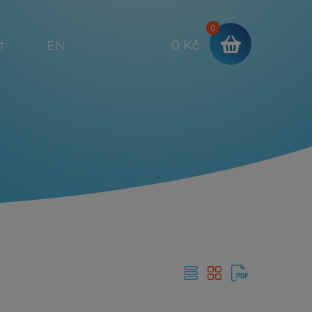
0
0 Kč
t
EN