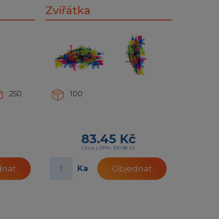
Zvířátka
250
100
83.45 Kč
Cena s DPH: 100.98 Kč
Ka
dnat
Objednat