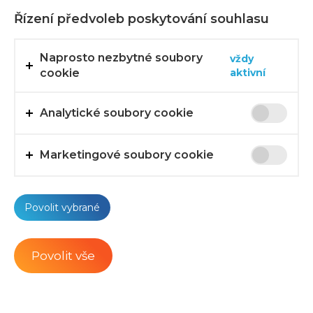
Řízení předvoleb poskytování souhlasu
Malé balení
Naprosto nezbytné soubory
vždy
cookie
aktivní
Krabička Tvin 4+4
Analytické soubory cookie
Marketingové soubory cookie
Povolit vybrané
15
48
Povolit vše
376.64 Kč
Cena s DPH: 421.84 Kč