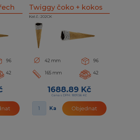
řech
Twiggy čoko + kokos
Kat.č.: 202CK
96
42 mm
96
42
165 mm
42
č
1688.89 Kč
č
Cena s DPH: 1891.56 Kč
Ka
dnat
Objednat