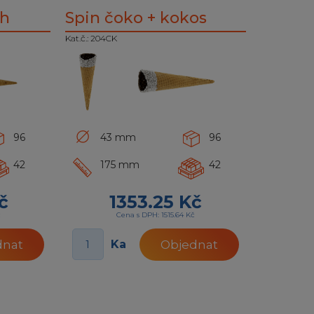
ch
Spin čoko + kokos
Kat.č.: 204CK
96
43 mm
96
42
175 mm
42
č
1353.25 Kč
č
Cena s DPH: 1515.64 Kč
Ka
dnat
Objednat