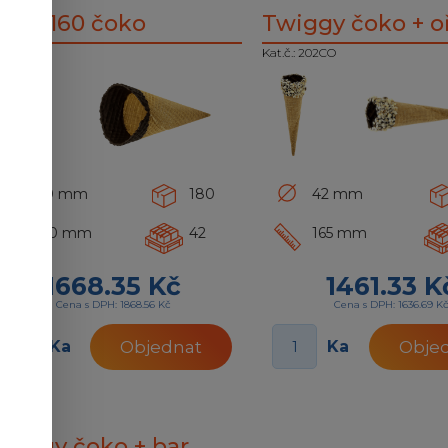
era 160 čoko
Twiggy čoko + o
.č.: 303C
Kat.č.: 202CO
80 mm
180
42 mm
160 mm
42
165 mm
1668.35 Kč
1461.33 K
Cena s DPH: 1868.56 Kč
Cena s DPH: 1636.69 K
Ka
Ka
Objednat
Obje
wiggy čoko + bar